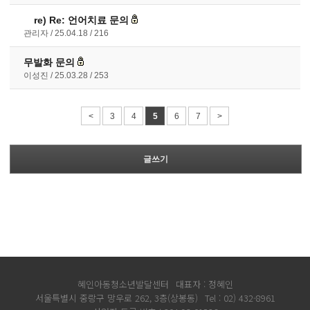
re)
Re: 언어치료 문의
관리자
25.04.18
216
무발화 문의
이성진
25.03.28
253
<
3
4
5
6
7
>
글쓰기
혜인아동청소년발달센터
대표자 : 정혜인
서울특별시 중랑구 망우로 262, 3층(상봉동)
Tel : 02) 432-8961